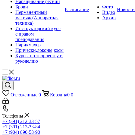
Наращивание ресниц
Брови
Фото
Расписание
Новости
Перманентный
Видео
макияж (Аппаратная
Архив
техника)
Инструкторский курс
с правом
преподавания
Парикмахер
Прически,локоны,косы
Курсы по творчеству и
рукоделию
Отложенные
0
Корзина
0
0
Телефоны
+7 (391) 212-33-57
+7 (391) 212-33-84
+7 (904) 890-58-90