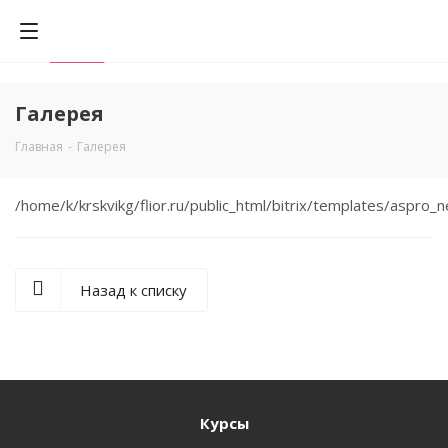
Галерея
Главная
-
Галерея
0
/home/k/krskvikg/flior.ru/public_html/bitrix/templates/aspr
Назад к списку
Курсы