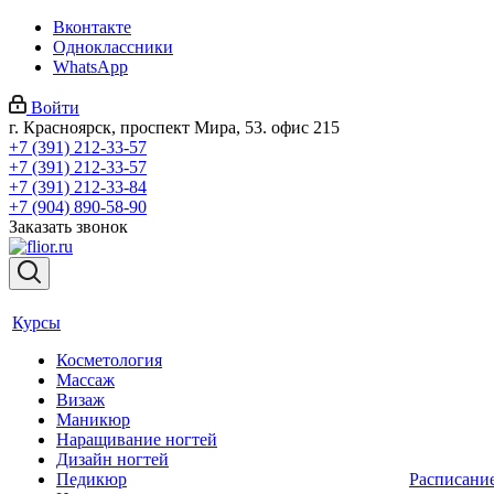
Вконтакте
Одноклассники
WhatsApp
Войти
г. Красноярск, проспект Мира, 53. офис 215
+7 (391) 212-33-57
+7 (391) 212-33-57
+7 (391) 212-33-84
+7 (904) 890-58-90
Заказать звонок
Курсы
Косметология
Массаж
Визаж
Маникюр
Наращивание ногтей
Дизайн ногтей
Педикюр
Расписани