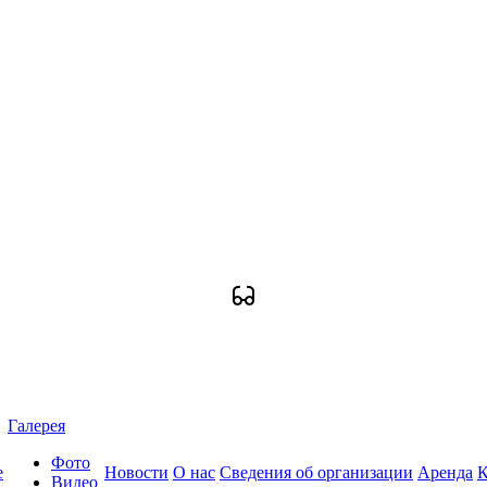
Галерея
Фото
е
Новости
О нас
Сведения об организации
Аренда
К
Видео