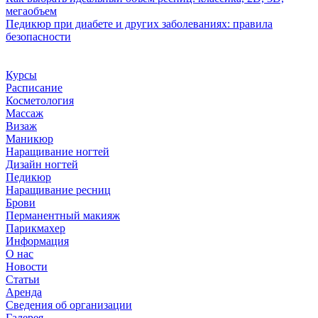
мегаобъем
Педикюр при диабете и других заболеваниях: правила
безопасности
Курсы
Расписание
Косметология
Массаж
Визаж
Маникюр
Наращивание ногтей
Дизайн ногтей
Педикюр
Наращивание ресниц
Брови
Перманентный макияж
Парикмахер
Информация
О нас
Новости
Статьи
Аренда
Сведения об организации
Галерея