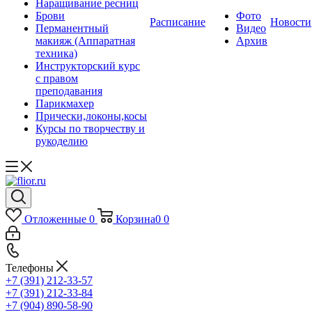
Наращивание ресниц
Брови
Фото
Расписание
Новости
Перманентный
Видео
макияж (Аппаратная
Архив
техника)
Инструкторский курс
с правом
преподавания
Парикмахер
Прически,локоны,косы
Курсы по творчеству и
рукоделию
Отложенные
0
Корзина
0
0
Телефоны
+7 (391) 212-33-57
+7 (391) 212-33-84
+7 (904) 890-58-90