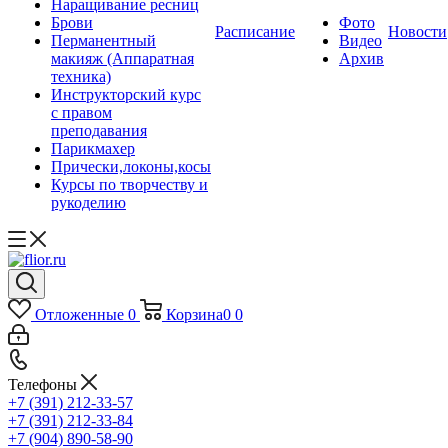
Наращивание ресниц
Брови
Фото
Расписание
Новости
Перманентный
Видео
макияж (Аппаратная
Архив
техника)
Инструкторский курс
с правом
преподавания
Парикмахер
Прически,локоны,косы
Курсы по творчеству и
рукоделию
Отложенные
0
Корзина
0
0
Телефоны
+7 (391) 212-33-57
+7 (391) 212-33-84
+7 (904) 890-58-90