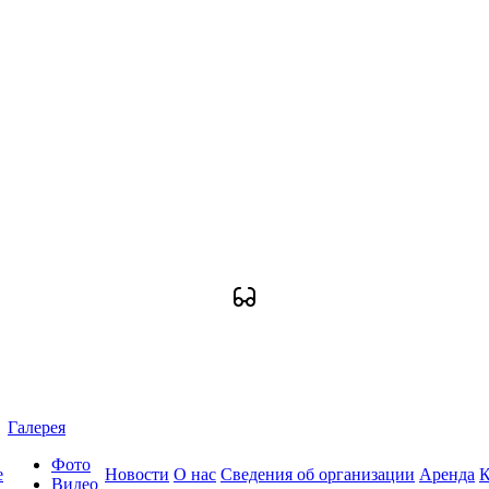
Галерея
Фото
е
Новости
О нас
Сведения об организации
Аренда
К
Видео