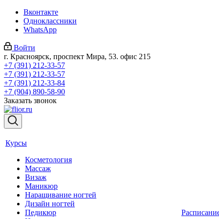
Вконтакте
Одноклассники
WhatsApp
Войти
г. Красноярск, проспект Мира, 53. офис 215
+7 (391) 212-33-57
+7 (391) 212-33-57
+7 (391) 212-33-84
+7 (904) 890-58-90
Заказать звонок
Курсы
Косметология
Массаж
Визаж
Маникюр
Наращивание ногтей
Дизайн ногтей
Педикюр
Расписани