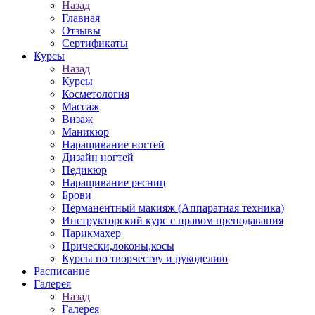
Назад
Главная
Отзывы
Сертификаты
Курсы
Назад
Курсы
Косметология
Массаж
Визаж
Маникюр
Наращивание ногтей
Дизайн ногтей
Педикюр
Наращивание ресниц
Брови
Перманентный макияж (Аппаратная техника)
Инструкторский курс с правом преподавания
Парикмахер
Прически,локоны,косы
Курсы по творчеству и рукоделию
Расписание
Галерея
Назад
Галерея