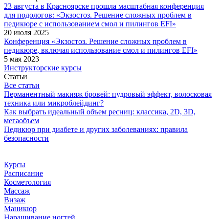
23 августа в Красноярске прошла масштабная конференция
для подологов: «Экзостоз. Решение сложных проблем в
педикюре с использованием смол и пилингов EFI»
20 июля 2025
Конференция «Экзостоз. Решение сложных проблем в
педикюре, включая использование смол и пилингов EFI»
5 мая 2023
Инструкторские курсы
Статьи
Все статьи
Перманентный макияж бровей: пудровый эффект, волосковая
техника или микроблейдинг?
Как выбрать идеальный объем ресниц: классика, 2D, 3D,
мегаобъем
Педикюр при диабете и других заболеваниях: правила
безопасности
Курсы
Расписание
Косметология
Массаж
Визаж
Маникюр
Наращивание ногтей