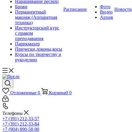
Наращивание ресниц
Брови
Фото
Расписание
Новости
Перманентный
Видео
макияж (Аппаратная
Архив
техника)
Инструкторский курс
с правом
преподавания
Парикмахер
Прически,локоны,косы
Курсы по творчеству и
рукоделию
Отложенные
0
Корзина
0
0
Телефоны
+7 (391) 212-33-57
+7 (391) 212-33-84
+7 (904) 890-58-90