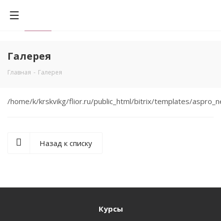
Галерея
Главная
-
Галерея
0
/home/k/krskvikg/flior.ru/public_html/bitrix/templates/aspr
Назад к списку
Курсы