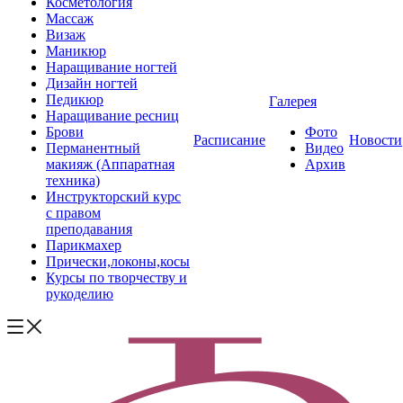
Косметология
Массаж
Визаж
Маникюр
Наращивание ногтей
Дизайн ногтей
Педикюр
Галерея
Наращивание ресниц
Брови
Фото
Расписание
Новости
Перманентный
Видео
макияж (Аппаратная
Архив
техника)
Инструкторский курс
с правом
преподавания
Парикмахер
Прически,локоны,косы
Курсы по творчеству и
рукоделию