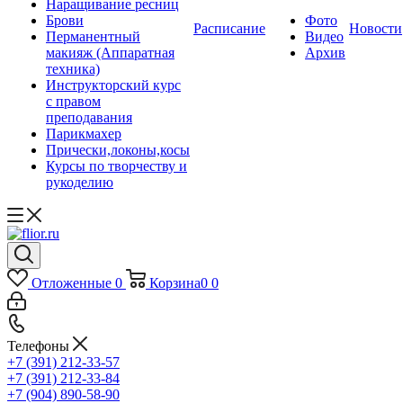
Наращивание ресниц
Брови
Фото
Расписание
Новости
Перманентный
Видео
макияж (Аппаратная
Архив
техника)
Инструкторский курс
с правом
преподавания
Парикмахер
Прически,локоны,косы
Курсы по творчеству и
рукоделию
Отложенные
0
Корзина
0
0
Телефоны
+7 (391) 212-33-57
+7 (391) 212-33-84
+7 (904) 890-58-90