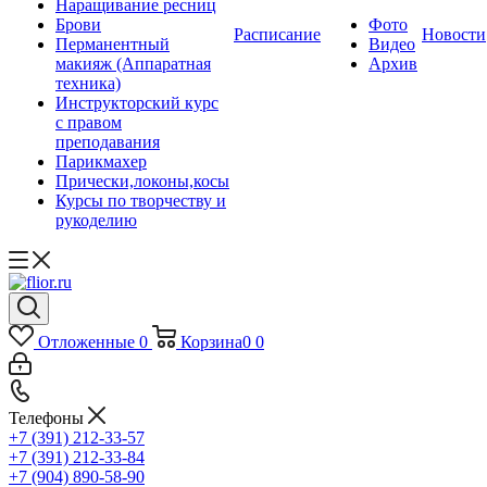
Наращивание ресниц
Брови
Фото
Расписание
Новости
Перманентный
Видео
макияж (Аппаратная
Архив
техника)
Инструкторский курс
с правом
преподавания
Парикмахер
Прически,локоны,косы
Курсы по творчеству и
рукоделию
Отложенные
0
Корзина
0
0
Телефоны
+7 (391) 212-33-57
+7 (391) 212-33-84
+7 (904) 890-58-90