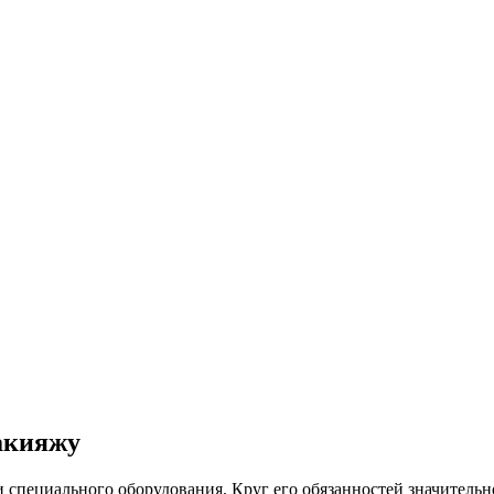
акияжу
 специального оборудования. Круг его обязанностей значительн