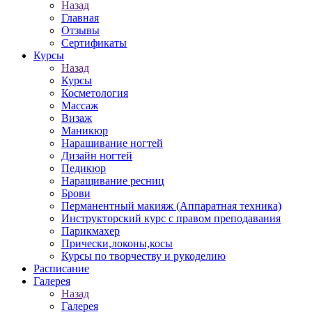
Назад
Главная
Отзывы
Сертификаты
Курсы
Назад
Курсы
Косметология
Массаж
Визаж
Маникюр
Наращивание ногтей
Дизайн ногтей
Педикюр
Наращивание ресниц
Брови
Перманентный макияж (Аппаратная техника)
Инструкторский курс с правом преподавания
Парикмахер
Прически,локоны,косы
Курсы по творчеству и рукоделию
Расписание
Галерея
Назад
Галерея