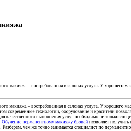
макияжа
го макияжа – востребованная в салонах услуга. У хорошего ма
го макияжа – востребованная в салонах услуга. У хорошего ма
этом современные технологии, оборудование и красители позвол
для качественного выполнения услуг необходимо не только спец
.
Обучение перманентному макияжу бровей
позволяет получить 
. Разберем, чем же точно занимается специалист по перманентно