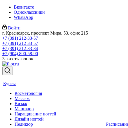
Вконтакте
Одноклассники
WhatsApp
Войти
г. Красноярск, проспект Мира, 53. офис 215
+7 (391) 212-33-57
+7 (391) 212-33-57
+7 (391) 212-33-84
+7 (904) 890-58-90
Заказать звонок
Курсы
Косметология
Массаж
Визаж
Маникюр
Наращивание ногтей
Дизайн ногтей
Педикюр
Расписани