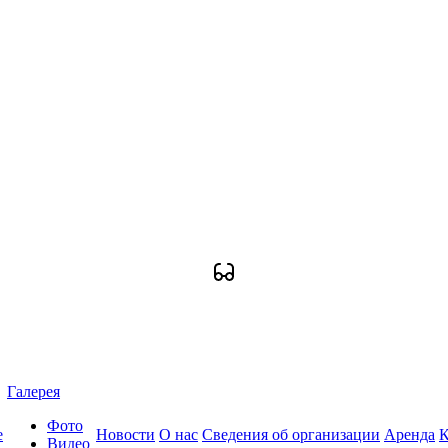
Галерея
Фото
е
Новости
О нас
Сведения об организации
Аренда
К
Видео